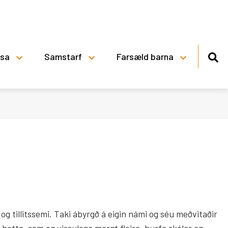
lsa
Samstarf
Farsæld barna
Viðbragðsáætlun skóla
Þingeyjarsveitar vegna veðurs
Skólareglur Stórutjarnaskóla
Reglur um skólasókn
i og tillitssemi. Taki ábyrgð á eigin námi og séu meðvitaðir