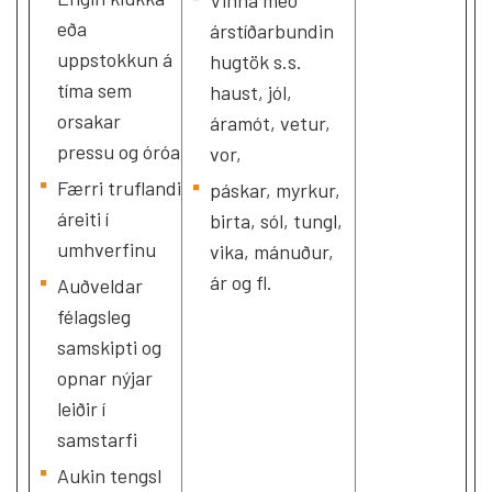
Vinna með
eða
árstíðarbundin
uppstokkun á
hugtök s.s.
tíma sem
haust, jól,
orsakar
áramót, vetur,
pressu og óróa
vor,
Færri truflandi
páskar, myrkur,
áreiti í
birta, sól, tungl,
umhverfinu
vika, mánuður,
ár og fl.
Auðveldar
félagsleg
samskipti og
opnar nýjar
leiðir í
samstarfi
Aukin tengsl