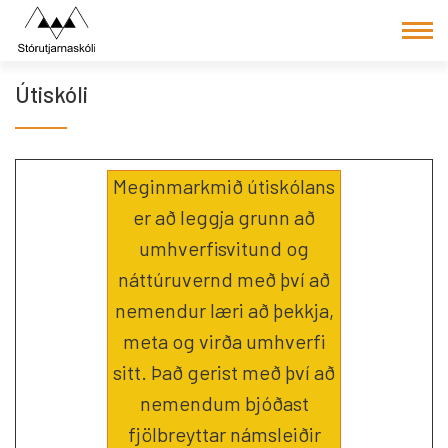
Fara
í
efni
Útiskóli
Meginmarkmið útiskólans
er að leggja grunn að
umhverfisvitund og
náttúruvernd með því að
nemendur læri að þekkja,
meta og virða umhverfi
sitt. Það gerist með því að
nemendum bjóðast
fjölbreyttar námsleiðir