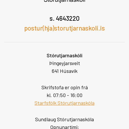
s. 4643220
postur(hja)storutjarnaskoli.is
Stórutjarnaskóli
Þingeyjarsveit
641 Húsavík
Skrifstofa er opin frá
kl. 07:50 - 16:00
Starfsfólk Stórutjarnaskóla
Sundlaug Stórutjarnaskóla
Opnunartími: