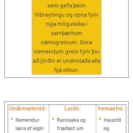
sem gefa þeim
tilbreytingu og opna fyrir
nýja möguleika í
samþættum
námsgreinum. Gera
nemendum grein fyrir því
að jörðin er undirstaða alls
hjá okkur.
Undirmarkmið:
Leiðir:
Þemaefni:
Nemendur
Rannsaka og
Haustið
læra af eigin
fræðast um
og