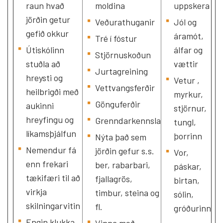
raun hvað
moldina
uppskera
jörðin getur
Veðurathuganir
Jól og
gefið okkur
áramót,
Tré í fóstur
Útiskólinn
álfar og
Stjörnuskoðun
stuðla að
vættir
Jurtagreining
hreysti og
Vetur ,
Vettvangsferðir
heilbrigði með
myrkur,
Gönguferðir
aukinni
stjörnur,
hreyfingu og
Grenndarkennsla
tungl,
líkamsþjálfun
þorrinn
Nýta það sem
Nemendur fá
jörðin gefur s.s.
Vor,
enn frekari
ber, rabarbari,
páskar,
tækifæri til að
fjallagrös,
birtan,
virkja
timbur, steina og
sólin,
skilningarvitin
fl.
gróðurinn
Engin klukka