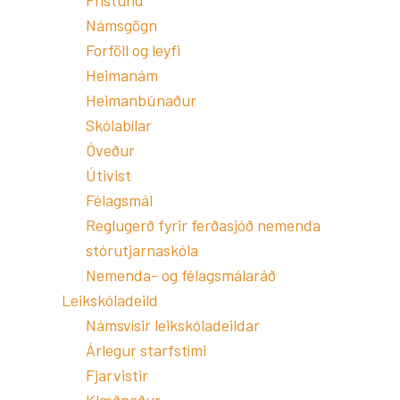
Frístund
Námsgögn
Forföll og leyfi
Heimanám
Heimanbúnaður
Skólabílar
Óveður
Útivist
Félagsmál
Reglugerð fyrir ferðasjóð nemenda
stórutjarnaskóla
Nemenda- og félagsmálaráð
Leikskóladeild
Námsvísir leikskóladeildar
Árlegur starfstími
Fjarvistir