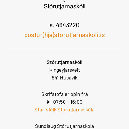
s. 4643220
postur(hja)storutjarnaskoli.is
Stórutjarnaskóli
Þingeyjarsveit
641 Húsavík
Skrifstofa er opin frá
kl. 07:50 - 16:00
Starfsfólk Stórutjarnaskóla
Sundlaug Stórutjarnaskóla