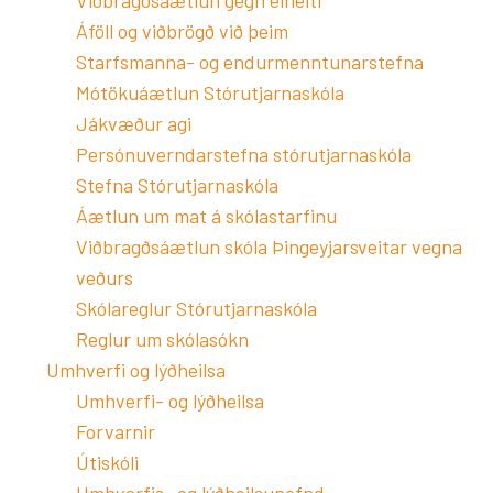
Viðbragðsáætlun gegn einelti
Áföll og viðbrögð við þeim
Starfsmanna- og endurmenntunarstefna
Mótökuáætlun Stórutjarnaskóla
Jákvæður agi
Persónuverndarstefna stórutjarnaskóla
Stefna Stórutjarnaskóla
Áætlun um mat á skólastarfinu
Viðbragðsáætlun skóla Þingeyjarsveitar vegna
veðurs
Skólareglur Stórutjarnaskóla
Reglur um skólasókn
Umhverfi og lýðheilsa
Umhverfi- og lýðheilsa
Forvarnir
Útiskóli