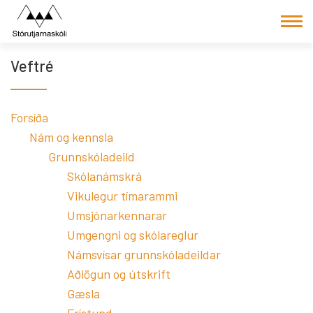
Fara
í
efni
Veftré
Forsíða
Nám og kennsla
Grunnskóladeild
Skólanámskrá
Vikulegur tímarammi
Umsjónarkennarar
Umgengni og skólareglur
Námsvísar grunnskóladeildar
Aðlögun og útskrift
Gæsla