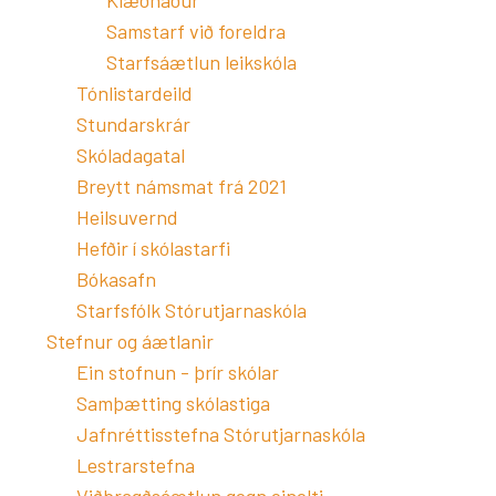
Klæðnaður
Samstarf við foreldra
Starfsáætlun leikskóla
Tónlistardeild
Stundarskrár
Skóladagatal
Breytt námsmat frá 2021
Heilsuvernd
Hefðir í skólastarfi
Bókasafn
Starfsfólk Stórutjarnaskóla
Stefnur og áætlanir
Ein stofnun - þrír skólar
Samþætting skólastiga
Jafnréttisstefna Stórutjarnaskóla
Lestrarstefna