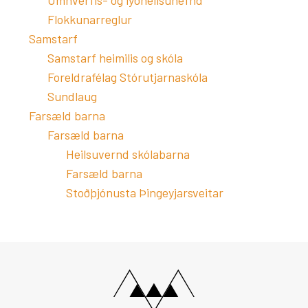
Umhverfis- og lýðheilsunefnd
Flokkunarreglur
Samstarf
Samstarf heimilis og skóla
Foreldrafélag Stórutjarnaskóla
Sundlaug
Farsæld barna
Farsæld barna
Heilsuvernd skólabarna
Farsæld barna
Stoðþjónusta Þingeyjarsveitar