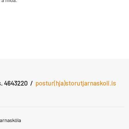
 á miða.
óla
arfinu
s. 4643220
postur(hja)storutjarnaskoli.is
arnaskóla