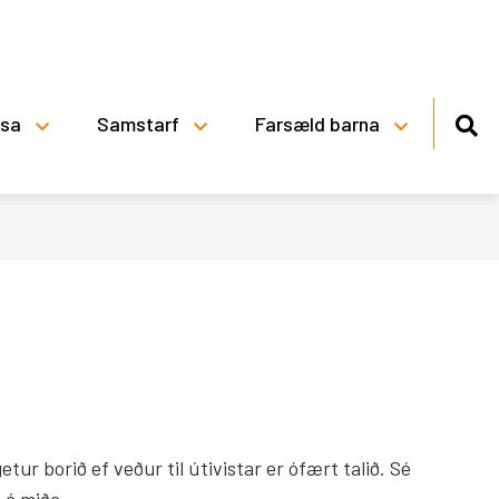
lsa
Samstarf
Farsæld barna
Viðbragðsáætlun skóla
Þingeyjarsveitar vegna veðurs
Skólareglur Stórutjarnaskóla
Reglur um skólasókn
tur borið ef veður til útivistar er ófært talið. Sé