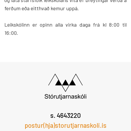
og láta starfsfólk leikskólans vita ef breytingar verða á
ferðum eða eitthvað kemur uppá.
Leikskólinn er opinn alla virka daga frá kl 8:00 til
16:00.
s. 4643220
postur(hja)storutjarnaskoli.is