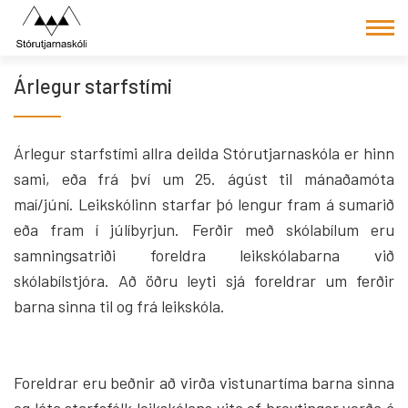
Fara
í
efni
Árlegur starfstími
Árlegur starfstími allra deilda Stórutjarnaskóla er hinn
sami, eða frá því um 25. ágúst til mánaðamóta
maí/júní. Leikskólinn starfar þó lengur fram á sumarið
eða fram í júlíbyrjun. Ferðir með skólabílum eru
samningsatriði foreldra leikskólabarna við
skólabílstjóra. Að öðru leyti sjá foreldrar um ferðir
barna sinna til og frá leikskóla.
Foreldrar eru beðnir að virða vistunartíma barna sinna