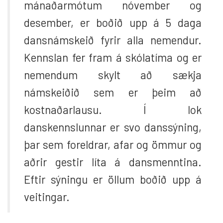
mánaðarmótum nóvember og
desember, er boðið upp á 5 daga
dansnámskeið fyrir alla nemendur.
Kennslan fer fram á skólatíma og er
nemendum skylt að sækja
námskeiðið sem er þeim að
kostnaðarlausu. Í lok
danskennslunnar er svo danssýning,
þar sem foreldrar, afar og ömmur og
aðrir gestir líta á dansmenntina.
Eftir sýningu er öllum boðið upp á
veitingar.