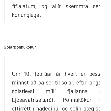
fíflalátum, og allir skemmta sér
konunglega.
Sólarpönnukökur
Um 10. febrúar ár hvert er þess
minnst að þá sér til sólar, eftir langt
sólarleysi milli fjallanna í
Ljósavatnsskarði. Pönnukökur í
eftirrétt í hádeginu, og sólin gægist