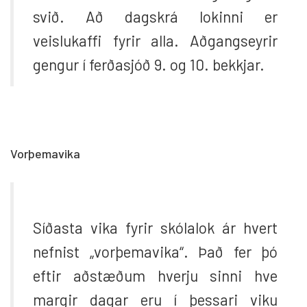
svið. Að dagskrá lokinni er
veislukaffi fyrir alla. Aðgangseyrir
gengur í ferðasjóð 9. og 10. bekkjar.
Vorþemavika
Síðasta vika fyrir skólalok ár hvert
nefnist „vorþemavika“. Það fer þó
eftir aðstæðum hverju sinni hve
margir dagar eru í þessari viku