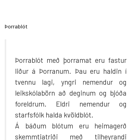
Þorrablót
Þorrablót með þorramat eru fastur
liður á Þorranum. Þau eru haldin í
tvennu lagi, yngri nemendur og
leikskólabörn að deginum og bjóða
foreldrum. Eldri nemendur og
starfsfólk halda kvöldblót.
Á báðum blótum eru heimagerð
skemmtiatriði með tilheyrandi