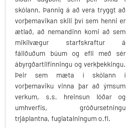
skólann. Þannig á að vera tryggt að
vorþemavikan skili því sem henni er
ætlað, að nemandinn komi að sem
mikilvægur starfskraftur á
fáliðuðum búum og efli með sér
ábyrgðartilfinningu og verkþekkingu.
Þeir sem mæta í skólann í
vorþemaviku vinna þar að ýmsum
verkum, s.s. hreinsun lóðar og
umhverfis, gróðursetningu
trjáplantna, fuglatalningum o.fl.