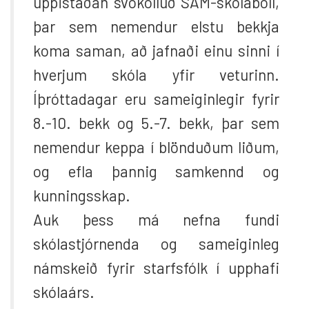
uppistaðan svokölluð SAM-skólaböll,
þar sem nemendur elstu bekkja
koma saman, að jafnaði einu sinni í
hverjum skóla yfir veturinn.
Íþróttadagar eru sameiginlegir fyrir
8.-10. bekk og 5.-7. bekk, þar sem
nemendur keppa í blönduðum liðum,
og efla þannig samkennd og
kunningsskap.
Auk þess má nefna fundi
skólastjórnenda og sameiginleg
námskeið fyrir starfsfólk í upphafi
skólaárs.