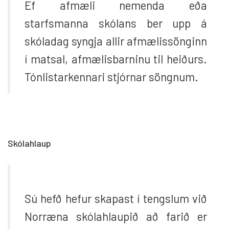
Ef afmæli nemenda eða
starfsmanna skólans ber upp á
skóladag syngja allir afmælissönginn
í matsal, afmælisbarninu til heiðurs.
Tónlistarkennari stjórnar söngnum.
Skólahlaup
Sú hefð hefur skapast í tengslum við
Norræna skólahlaupið að farið er