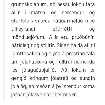
grunnskólanum. Að þessu loknu fara
allir í matsal og nemendur og
starfsfólk snæða hátíðarmáltíð með
tilheyrandi eftirrétti og
möndlugjöfum. Allir eru prúðbúnir,
hátíðlegir og stilltir. Síðan halda allir í
íþróttasalinn og hlýða á prestinn tala
um jólahátíðina og fulltrúi nemenda
les jólaguðspjallið. Að lokum er
gengið kringum jólatréð og sungin
jólalög, en meðan á því stendur koma
jafnan jólasveinar í heimsókn.