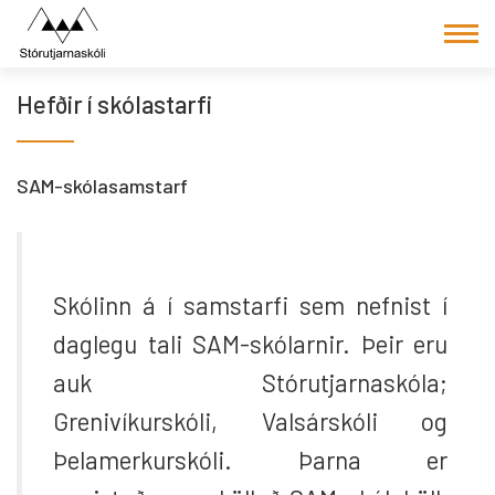
Fara
í
efni
Hefðir í skólastarfi
SAM-skólasamstarf
Skólinn á í samstarfi sem nefnist í
daglegu tali SAM-skólarnir. Þeir eru
auk Stórutjarnaskóla;
Grenivíkurskóli, Valsárskóli og
Þelamerkurskóli. Þarna er