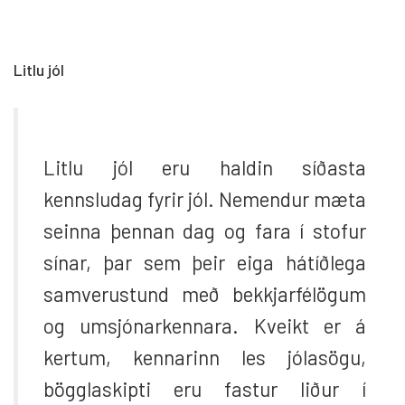
Litlu jól
Litlu jól eru haldin síðasta
kennsludag fyrir jól. Nemendur mæta
seinna þennan dag og fara í stofur
sínar, þar sem þeir eiga hátíðlega
samverustund með bekkjarfélögum
og umsjónarkennara. Kveikt er á
kertum, kennarinn les jólasögu,
bögglaskipti eru fastur liður í