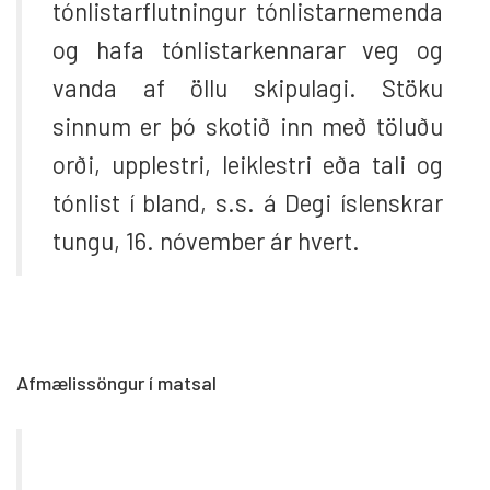
tónlistarflutningur tónlistarnemenda
og hafa tónlistarkennarar veg og
vanda af öllu skipulagi. Stöku
sinnum er þó skotið inn með töluðu
orði, upplestri, leiklestri eða tali og
tónlist í bland, s.s. á Degi íslenskrar
tungu, 16. nóvember ár hvert.
Afmælissöngur í matsal