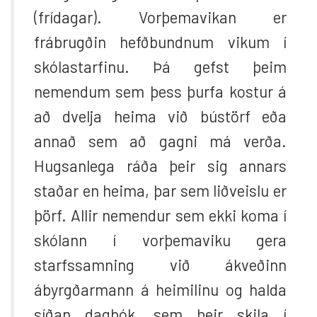
(frídagar). Vorþemavikan er
frábrugðin hefðbundnum vikum í
skólastarfinu. Þá gefst þeim
nemendum sem þess þurfa kostur á
að dvelja heima við bústörf eða
annað sem að gagni má verða.
Hugsanlega ráða þeir sig annars
staðar en heima, þar sem liðveislu er
þörf. Allir nemendur sem ekki koma í
skólann í vorþemaviku gera
starfssamning við ákveðinn
ábyrgðarmann á heimilinu og halda
síðan dagbók, sem þeir skila í