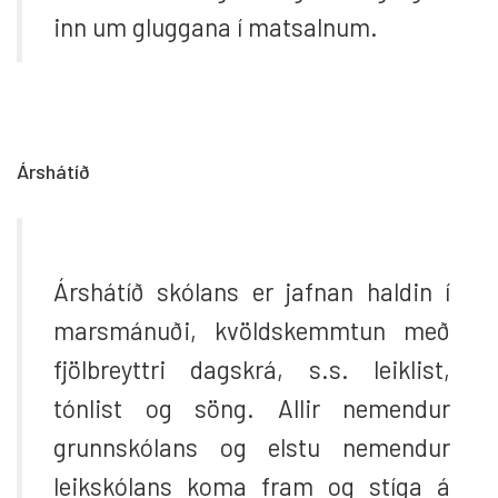
inn um gluggana í matsalnum.
Árshátíð
Árshátíð skólans er jafnan haldin í
marsmánuði, kvöldskemmtun með
fjölbreyttri dagskrá, s.s. leiklist,
tónlist og söng. Allir nemendur
grunnskólans og elstu nemendur
leikskólans koma fram og stíga á