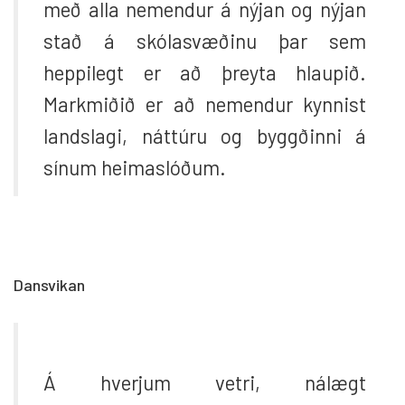
með alla nemendur á nýjan og nýjan
stað á skólasvæðinu þar sem
heppilegt er að þreyta hlaupið.
Markmiðið er að nemendur kynnist
landslagi, náttúru og byggðinni á
sínum heimaslóðum.
Dansvikan
Á hverjum vetri, nálægt