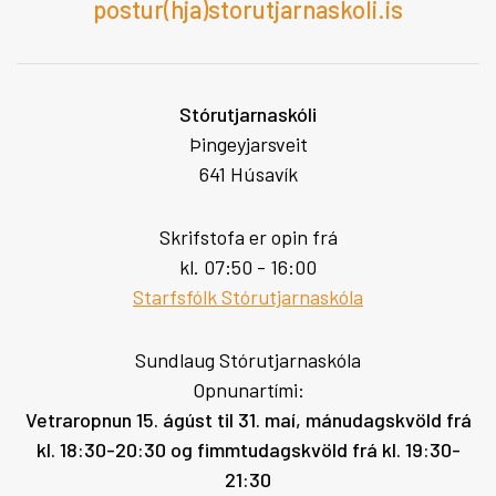
postur(hja)storutjarnaskoli.is
Stórutjarnaskóli
Þingeyjarsveit
641 Húsavík
Skrifstofa er opin frá
kl. 07:50 - 16:00
Starfsfólk Stórutjarnaskóla
Sundlaug Stórutjarnaskóla
Opnunartími:
Vetraropnun 15. ágúst til 31. maí, mánudagskvöld frá
kl. 18:30-20:30 og fimmtudagskvöld frá kl. 19:30-
21:30