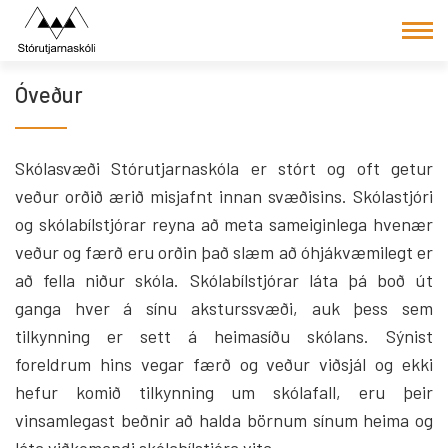
Fara
í
efni
Óveður
Skólasvæði Stórutjarnaskóla er stórt og oft getur
veður orðið ærið misjafnt innan svæðisins. Skólastjóri
og skólabílstjórar reyna að meta sameiginlega hvenær
veður og færð eru orðin það slæm að óhjákvæmilegt er
að fella niður skóla. Skólabílstjórar láta þá boð út
ganga hver á sínu aksturssvæði, auk þess sem
tilkynning er sett á heimasíðu skólans. Sýnist
foreldrum hins vegar færð og veður viðsjál og ekki
hefur komið tilkynning um skólafall, eru þeir
vinsamlegast beðnir að halda börnum sínum heima og