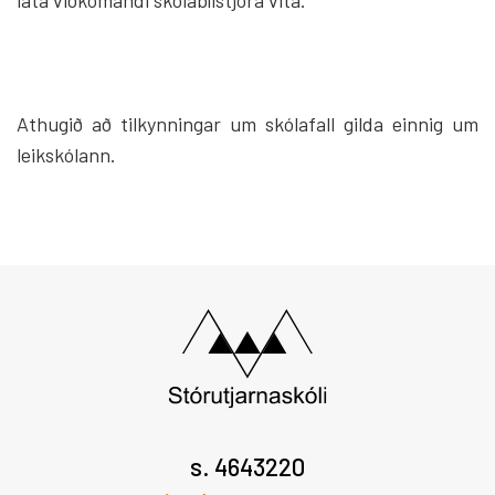
láta viðkomandi skólabílstjóra vita.
Athugið að tilkynningar um skólafall gilda einnig um
leikskólann.
s. 4643220