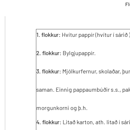
Fl
Lestrarstefna
Mótökuáæ
Frístund
Tónlistar
Námsgögn
Forföll og leyfi
Heimanám
1. flokkur:
Hvítur pappír (hvítur í sárið
Stundars
Heimanbúnaður
Skólabílar
2. flokkur:
Bylgjupappír.
Óveður
Skóladag
Útivist
3. flokkur:
Mjólkurfernur, skolaðar, þu
Félagsmál
Reglugerð fyrir ferðasjóð nemenda
Breytt n
saman. Einnig pappaumbúðir s.s., pak
stórutjarnaskóla
Nemenda- og félagsmálaráð
morgunkorni og þ.h.
4. flokkur:
Litað karton, ath. litað í sár