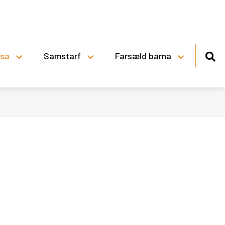
lsa
Samstarf
Farsæld barna
Viðbragðsáætlun skóla
Þingeyjarsveitar vegna veðurs
Skólareglur Stórutjarnaskóla
Reglur um skólasókn