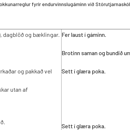
okkunarreglur fyrir endurvinnslugáminn við Stórutjarnaskó
tlun Stórutjarnaskóla
Starfsfólk Stórutjarnask
Áætlun um mat á skólast
deild
 ), dagblöð og bæklingar.
Fer laust í gáminn
.
krár
Brotinn saman og b
undið u
atal
rrkaðar og pakkað vel
Sett í glæra poka
.
ámsmat frá 2021
kar utan af
ið.
Sett í glæra poka
.