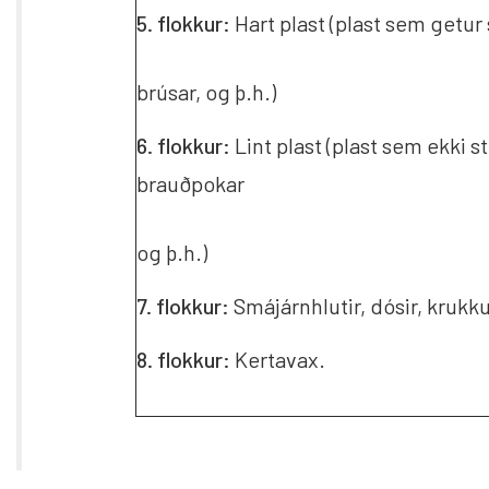
5. flokkur:
Hart plast (plast sem getur s
brúsar, og þ.h.)
6. flokkur:
Lint plast (plast sem ekki st
brauðpokar
og þ.h.)
7. flokkur:
Smájárnhlutir, dósir, krukku
8. flokkur:
Kertavax.