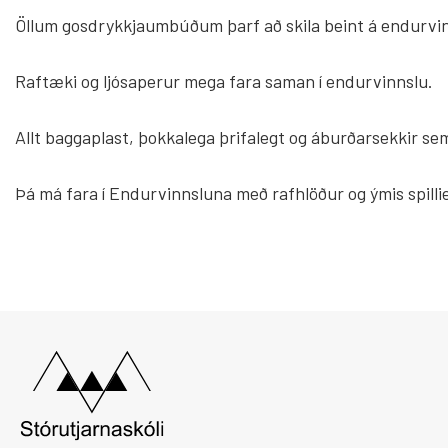
Öllum gosdrykkjaumbúðum þarf að skila beint á endurvinns
Raftæki og ljósaperur mega fara saman í endurvinnslu.
Allt baggaplast, þokkalega þrifalegt og áburðarsekkir sem 
Þá má fara í Endurvinnsluna með rafhlöður og ýmis spillie