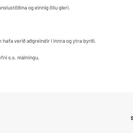
lustöðina og einnig öllu gleri.
hafa verið aðgreindir í innra og ytra byrði.
fni s.s. málningu.