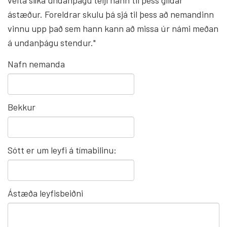
veita slíka undanþágu telji hann til þess gildar
ástæður. Foreldrar skulu þá sjá til þess að nemandinn
vinnu upp það sem hann kann að missa úr námi meðan
á undanþágu stendur."
Nafn nemanda
Bekkur
Sótt er um leyfi á tímabilinu:
Ástæða leyfisbeiðni