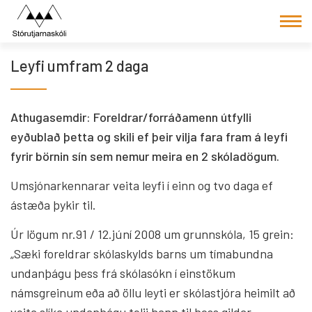
Fara
í
efni
Leyfi umfram 2 daga
Athugasemdir: Foreldrar/forráðamenn útfylli
eyðublað þetta og skili ef þeir vilja fara fram á leyfi
fyrir börnin sín sem nemur meira en 2 skóladögum.
Umsjónarkennarar veita leyfi í einn og tvo daga ef
ástæða þykir til.
Úr lögum nr.91 / 12.júní 2008 um grunnskóla, 15 grein:
„Sæki foreldrar skólaskylds barns um tímabundna
undanþágu þess frá skólasókn í einstökum
námsgreinum eða að öllu leyti er skólastjóra heimilt að