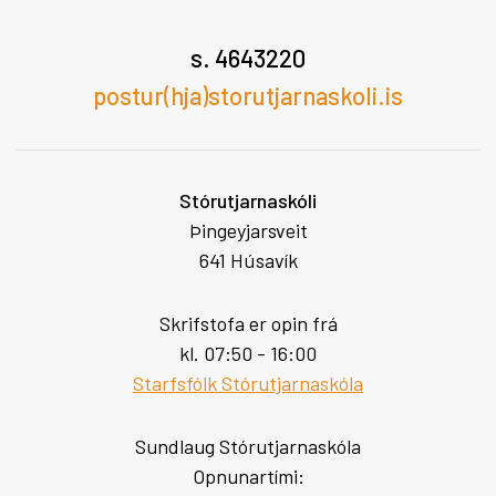
s. 4643220
postur(hja)storutjarnaskoli.is
Stórutjarnaskóli
Þingeyjarsveit
641 Húsavík
Skrifstofa er opin frá
kl. 07:50 - 16:00
Starfsfólk Stórutjarnaskóla
Sundlaug Stórutjarnaskóla
Opnunartími: