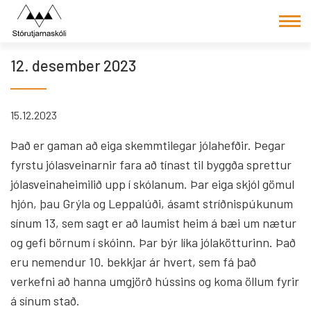
Fara
í
efni
12. desember 2023
15.12.2023
Það er gaman að eiga skemmtilegar jólahefðir. Þegar
fyrstu jólasveinarnir fara að tínast til byggða sprettur
jólasveinaheimilið upp í skólanum. Þar eiga skjól gömul
hjón, þau Grýla og Leppalúði, ásamt stríðnispúkunum
sínum 13, sem sagt er að laumist heim á bæi um nætur
og gefi börnum í skóinn. Þar býr líka jólakötturinn. Það
eru nemendur 10. bekkjar ár hvert, sem fá það
verkefni að hanna umgjörð hússins og koma öllum fyrir
á sínum stað.