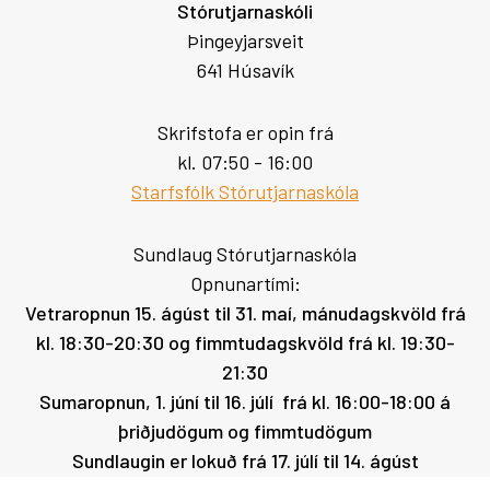
Stórutjarnaskóli
Þingeyjarsveit
641 Húsavík
Skrifstofa er opin frá
kl. 07:50 - 16:00
Starfsfólk Stórutjarnaskóla
Sundlaug Stórutjarnaskóla
Opnunartími:
Vetraropnun 15. ágúst til 31. maí, mánudagskvöld frá
kl. 18:30-20:30 og fimmtudagskvöld frá kl. 19:30-
21:30
Sumaropnun, 1. júní til 16. júlí frá kl. 16:00-18:00 á
þriðjudögum og fimmtudögum
Sundlaugin er lokuð frá 17. júlí til 14. ágúst