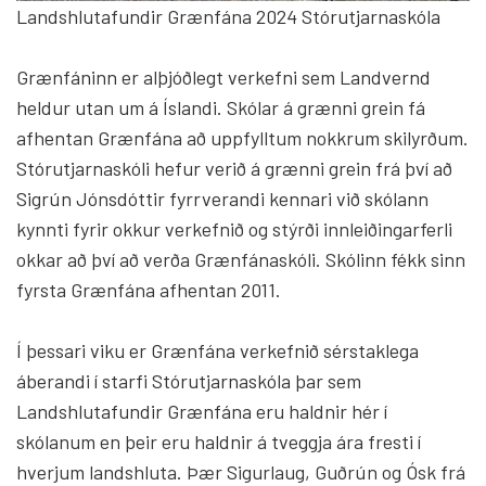
Landshlutafundir Grænfána 2024 Stórutjarnaskóla
Grænfáninn er alþjóðlegt verkefni sem Landvernd
heldur utan um á Íslandi. Skólar á grænni grein fá
afhentan Grænfána að uppfylltum nokkrum skilyrðum.
Stórutjarnaskóli hefur verið á grænni grein frá því að
Sigrún Jónsdóttir fyrrverandi kennari við skólann
kynnti fyrir okkur verkefnið og stýrði innleiðingarferli
okkar að því að verða Grænfánaskóli. Skólinn fékk sinn
fyrsta Grænfána afhentan 2011.
Í þessari viku er Grænfána verkefnið sérstaklega
áberandi í starfi Stórutjarnaskóla þar sem
Landshlutafundir Grænfána eru haldnir hér í
skólanum en þeir eru haldnir á tveggja ára fresti í
hverjum landshluta. Þær Sigurlaug, Guðrún og Ósk frá