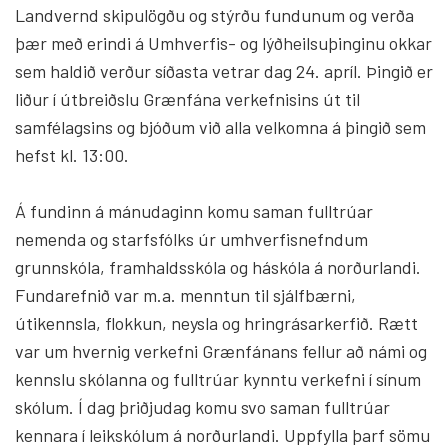
Landvernd skipulögðu og stýrðu fundunum og verða
þær með erindi á Umhverfis- og lýðheilsuþinginu okkar
sem haldið verður síðasta vetrar dag 24. apríl. Þingið er
liður í útbreiðslu Grænfána verkefnisins út til
samfélagsins og bjóðum við alla velkomna á þingið sem
hefst kl. 13:00.
Á fundinn á mánudaginn komu saman fulltrúar
nemenda og starfsfólks úr umhverfisnefndum
grunnskóla, framhaldsskóla og háskóla á norðurlandi.
Fundarefnið var m.a. menntun til sjálfbærni,
útikennsla, flokkun, neysla og hringrásarkerfið. Rætt
var um hvernig verkefni Grænfánans fellur að námi og
kennslu skólanna og fulltrúar kynntu verkefni í sínum
skólum. Í dag þriðjudag komu svo saman fulltrúar
kennara í leikskólum á norðurlandi. Uppfylla þarf sömu