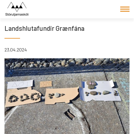
Fara
í
efni
Landshlutafundir Grænfána
23.04.2024