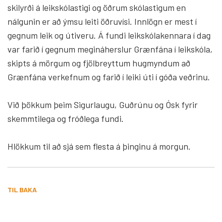
skilyrði á leikskólastigi og öðrum skólastigum en
nálgunin er að ýmsu leiti öðruvísi. Innlögn er mest í
gegnum leik og útiveru. Á fundi leikskólakennara í dag
var farið í gegnum megináherslur Grænfána í leikskóla,
skipts á mörgum og fjölbreyttum hugmyndum að
Grænfána verkefnum og farið í leiki úti í góða veðrinu.
Við þökkum þeim Sigurlaugu, Guðrúnu og Ósk fyrir
skemmtilega og fróðlega fundi.
Hlökkum til að sjá sem flesta á þinginu á morgun.
TIL BAKA