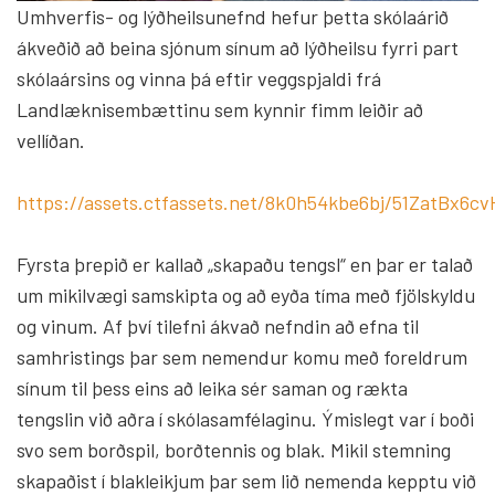
Umhverfis- og lýðheilsunefnd hefur þetta skólaárið
ákveðið að beina sjónum sínum að lýðheilsu fyrri part
skólaársins og vinna þá eftir veggspjaldi frá
Landlæknisembættinu sem kynnir fimm leiðir að
vellíðan.
https://assets.ctfassets.net/8k0h54kbe6bj/51ZatBx6
Fyrsta þrepið er kallað „skapaðu tengsl“ en þar er talað
um mikilvægi samskipta og að eyða tíma með fjölskyldu
og vinum. Af því tilefni ákvað nefndin að efna til
samhristings þar sem nemendur komu með foreldrum
sínum til þess eins að leika sér saman og rækta
tengslin við aðra í skólasamfélaginu. Ýmislegt var í boði
svo sem borðspil, borðtennis og blak. Mikil stemning
skapaðist í blakleikjum þar sem lið nemenda kepptu við