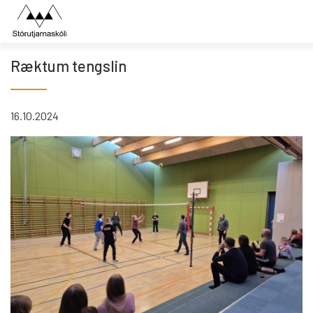
Fara
í
efni
Ræktum tengslin
16.10.2024