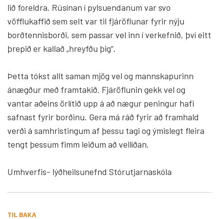
lið foreldra. Rúsínan í pylsuendanum var svo
vöfflukaffið sem selt var til fjáröflunar fyrir nýju
borðtennisborði, sem passar vel inn í verkefnið, því eitt
þrepið er kallað „hreyfðu þig“.
Þetta tókst allt saman mjög vel og mannskapurinn
ánægður með framtakið. Fjáröflunin gekk vel og
vantar aðeins örlítið upp á að nægur peningur hafi
safnast fyrir borðinu. Gera má ráð fyrir að framhald
verði á samhristingum af þessu tagi og ýmislegt fleira
tengt þessum fimm leiðum að vellíðan.
Umhverfis- lýðheilsunefnd Stórutjarnaskóla
TIL BAKA