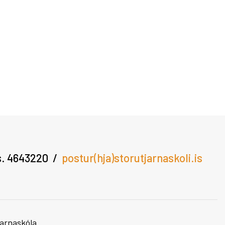
óla
arfinu
s. 4643220
postur(hja)storutjarnaskoli.is
arnaskóla