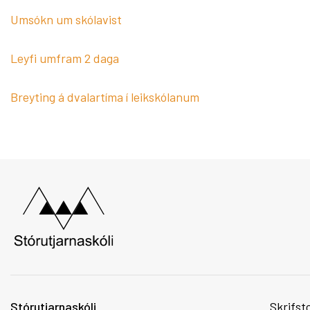
Lestrarstefna
Mótökuáæ
Frístund
Umsókn um skólavist
Tónlistar
Námsgögn
Forföll og leyfi
Leyfi umfram 2 daga
Heimanám
Stundars
Breyting á dvalartíma í leikskólanum
Heimanbúnaður
Skólabílar
Óveður
Skóladag
Útivist
Félagsmál
Reglugerð fyrir ferðasjóð nemenda
Breytt n
stórutjarnaskóla
Nemenda- og félagsmálaráð
Stórutjarnaskóli
Skrifst